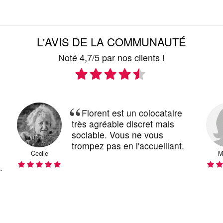
L'AVIS DE LA COMMUNAUTÉ
Noté 4,7/5 par nos clients !
Florent est un colocataire
très bon
s agréable discret mais
Pierre et Ch
ciable. Vous ne vous
très agréabl
mpez pas en l'accueillant.
aiment disc
Martine