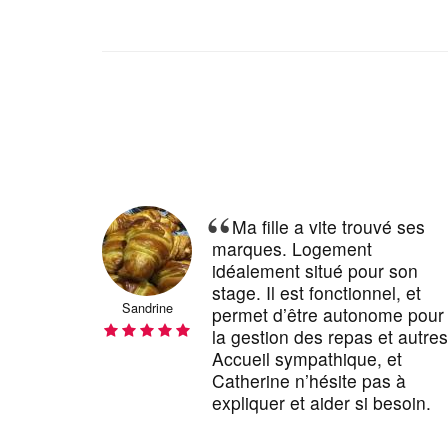
Ma fille a vite trouvé ses
marques. Logement
trè
idéalement situé pour son
so
stage. Il est fonctionnel, et
tro
e
Cecile
permet d’être autonome pour
la gestion des repas et autres.
Accueil sympathique, et
Catherine n’hésite pas à
expliquer et aider si besoin.