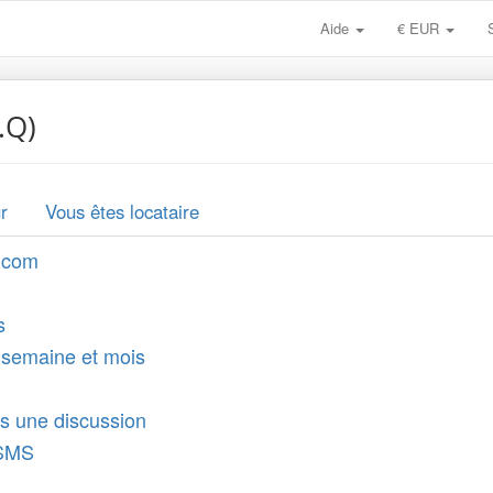
Aide
€ EUR
.Q)
r
Vous êtes locataire
t.com
s
t, semaine et mois
s une discussion
 SMS