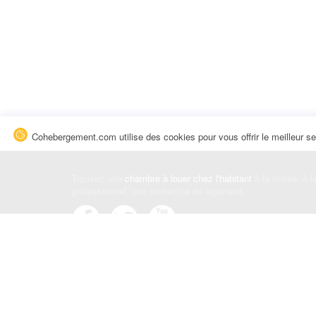
Cohebergement.com utilise des cookies pour vous offrir le meilleur se
Trouvez une
chambre à louer chez l'habitant
à la nuitée, à 
professionnel, une recherche de logement.
Événements
|
Blog
|
Avis et commentaires
|
Contact
Louez votre chambre
|
Trouvez un locataire
|
Déposez une a
Conditions générales
|
Politique de confidentialité
|
Politiqu
© Cohebergement.com 2026