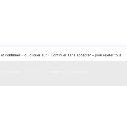
t continuer » ou cliquer sur « Continuer sans accepter » pour rejeter tous
on
temporaire : des études, un stage, un déplacement