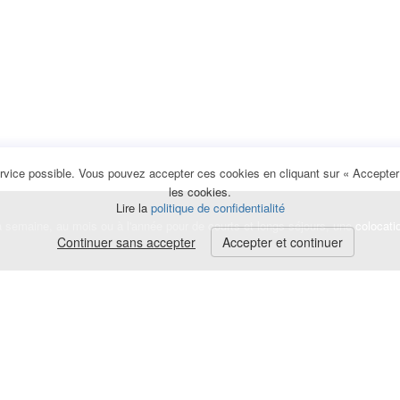
rvice possible. Vous pouvez accepter ces cookies en cliquant sur « Accepter e
les cookies.
Lire la
politique de confidentialité
la semaine, au mois ou à l'année pour de courts et longs séjours, une
colocati
Continuer sans accepter
Accepter et continuer
lerte
e de cookies
|
Mentions légales