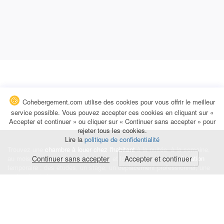
Cohebergement.com utilise des cookies pour vous offrir le meilleur
service possible. Vous pouvez accepter ces cookies en cliquant sur «
Accepter et continuer » ou cliquer sur « Continuer sans accepter » pour
rejeter tous les cookies.
Lire la
politique de confidentialité
Trouvez une
chambre à louer chez l'habitant
à la nuitée, à la semaine,
au mois ou à l'année pour de courts et longs séjours, une
Continuer sans accepter
Accepter et continuer
colocation
temporaire : des études, un stage, un déplacement professionnel, une
recherche de logement.
Événements
|
Blog
|
Avis et commentaires
|
Contact