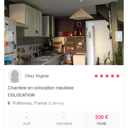
Chez Virginie
Chambre en colocation meublee
COLOCATION
Puilboreau, France
(3,99 km)
-
-
330 €
/nuit
/semaine
/mois