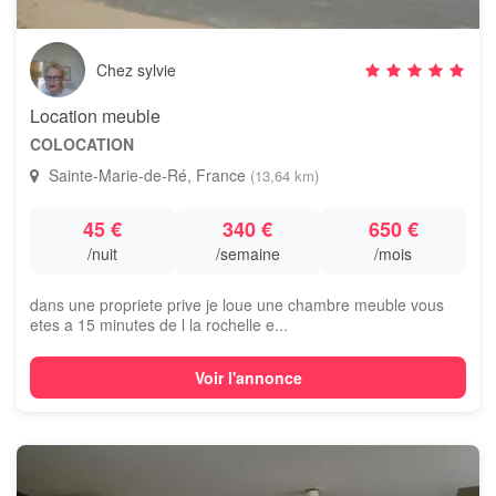
Chez sylvie
Location meuble
COLOCATION
Sainte-Marie-de-Ré, France
(13,64 km)
45 €
340 €
650 €
/nuit
/semaine
/mois
dans une propriete prive je loue une chambre meuble vous
etes a 15 minutes de l la rochelle e...
Voir l'annonce