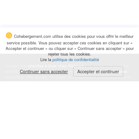
Cohebergement.com utilise des cookies pour vous offrir le meilleur
service possible. Vous pouvez accepter ces cookies en cliquant sur «
Accepter et continuer » ou cliquer sur « Continuer sans accepter » pour
rejeter tous les cookies.
Lire la
politique de confidentialité
Trouvez une
chambre à louer chez l'habitant
à la nuitée, à la semaine,
au mois ou à l'année pour de courts et longs séjours, une
Continuer sans accepter
Accepter et continuer
colocation
temporaire : des études, un stage, un déplacement professionnel, une
recherche de logement.
Événements
|
Blog
|
Avis et commentaires
|
Contact
Louez votre chambre
|
Trouvez un locataire
|
Déposez une alerte
Conditions générales
|
Politique de confidentialité
|
Politique de cookies
|
Mentions légales