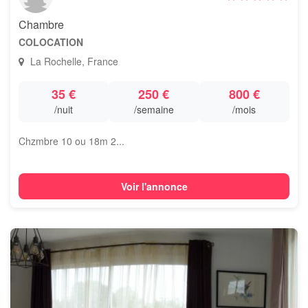
Chambre
COLOCATION
La Rochelle, France
35 €
250 €
800 €
/nuit
/semaine
/mois
Chzmbre 10 ou 18m 2...
Voir l'annonce