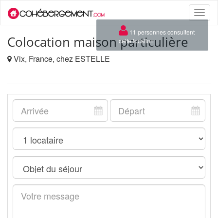
Toggle
naviga
×
11 personnes consultent
Colocation maison particulière
cette location
Vix, France, chez ESTELLE