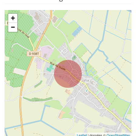
+
−
Leaflet
| données ©
OpenStreetMap