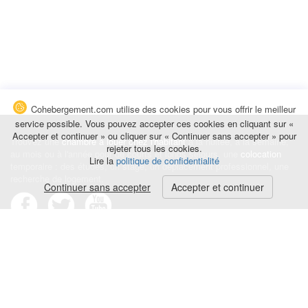
Cohebergement.com utilise des cookies pour vous offrir le meilleur
service possible. Vous pouvez accepter ces cookies en cliquant sur «
Accepter et continuer » ou cliquer sur « Continuer sans accepter » pour
Trouvez une
chambre à louer chez l'habitant
à la nuitée, à la semaine,
rejeter tous les cookies.
au mois ou à l'année pour de courts et longs séjours, une
colocation
Lire la
politique de confidentialité
temporaire : des études, un stage, un déplacement professionnel, une
recherche de logement.
Continuer sans accepter
Accepter et continuer
Événements
|
Blog
|
Avis et commentaires
|
Contact
Louez votre chambre
|
Trouvez un locataire
|
Déposez une alerte
Conditions générales
|
Politique de confidentialité
|
Politique de cookies
|
Mentions légales
© Cohebergement.com 2026