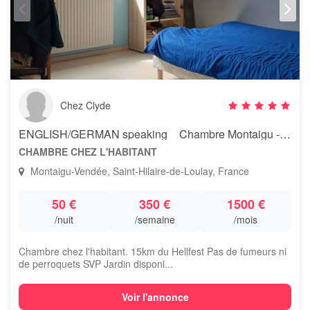
Chez Clyde
ENGLISH/GERMAN speaking _ Chambre Montaigu -15km Hellfest
CHAMBRE CHEZ L'HABITANT
Montaigu-Vendée, Saint-Hilaire-de-Loulay, France
50 €
350 €
1500 €
/nuit
/semaine
/mois
Chambre chez l'habitant. 15km du Hellfest Pas de fumeurs ni
de perroquets SVP Jardin disponi...
Voir l'annonce