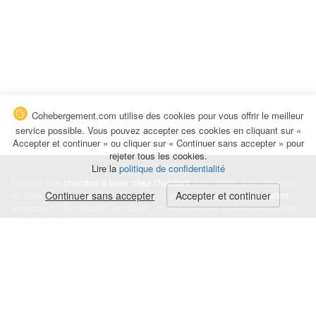
Cohebergement.com utilise des cookies pour vous offrir le meilleur
service possible. Vous pouvez accepter ces cookies en cliquant sur «
Accepter et continuer » ou cliquer sur « Continuer sans accepter » pour
rejeter tous les cookies.
Lire la
politique de confidentialité
Trouvez une
chambre à louer chez l'habitant
à la nuitée, à la semaine,
au mois ou à l'année pour de courts et longs séjours, une
Continuer sans accepter
Accepter et continuer
colocation
temporaire : des études, un stage, un déplacement professionnel, une
recherche de logement.
Événements
|
Blog
|
Avis et commentaires
|
Contact
Louez votre chambre
|
Trouvez un locataire
|
Déposez une alerte