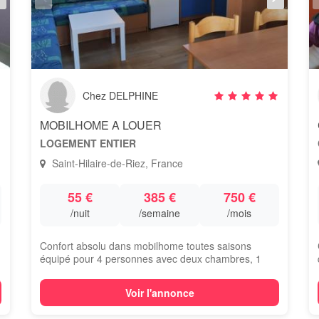
Chez DELPHINE
MOBILHOME A LOUER
LOGEMENT ENTIER
Saint-Hilaire-de-Riez, France
55 €
385 €
750 €
/nuit
/semaine
/mois
Confort absolu dans mobilhome toutes saisons
équipé pour 4 personnes avec deux chambres, 1
cuis...
Voir l'annonce