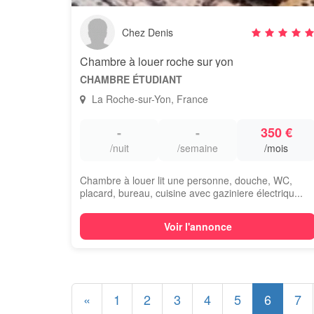
Chez Denis
Chambre à louer roche sur yon
CHAMBRE ÉTUDIANT
La Roche-sur-Yon, France
-
-
350 €
/nuit
/semaine
/mois
Chambre à louer lit une personne, douche, WC,
placard, bureau, cuisine avec gaziniere électriqu...
Voir l'annonce
«
1
2
3
4
5
6
7