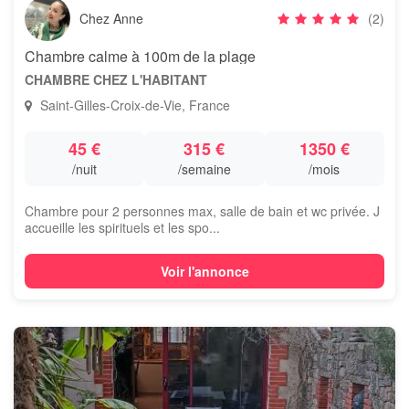
Chez Anne
(2)
Chambre calme à 100m de la plage
CHAMBRE CHEZ L'HABITANT
Saint-Gilles-Croix-de-Vie, France
45 €
315 €
1350 €
/nuit
/semaine
/mois
Chambre pour 2 personnes max, salle de bain et wc privée. J
accueille les spirituels et les spo...
Voir l'annonce