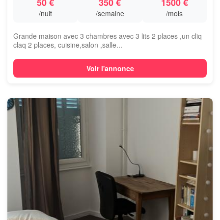
50 €
350 €
1500 €
/nuit
/semaine
/mois
Grande maison avec 3 chambres avec 3 lits 2 places ,un cliq
claq 2 places, cuisine,salon ,salle...
Voir l'annonce