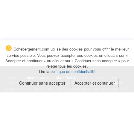
Cohebergement.com utilise des cookies pour vous offrir le meilleur
service possible. Vous pouvez accepter ces cookies en cliquant sur «
Accepter et continuer » ou cliquer sur « Continuer sans accepter » pour
rejeter tous les cookies.
Lire la
politique de confidentialité
Trouvez une
chambre à louer chez l'habitant
à la nuitée, à la semaine,
au mois ou à l'année pour de courts et longs séjours, une
Continuer sans accepter
Accepter et continuer
colocation
temporaire : des études, un stage, un déplacement professionnel, une
recherche de logement.
Événements
|
Blog
|
Avis et commentaires
|
Contact
Louez votre chambre
|
Trouvez un locataire
|
Déposez une alerte