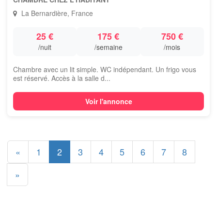
La Bernardière, France
25 €
175 €
750 €
/nuit
/semaine
/mois
Chambre avec un lit simple. WC indépendant. Un frigo vous
est réservé. Accès à la salle d...
Voir l'annonce
«
1
2
3
4
5
6
7
8
»