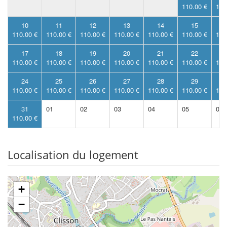
110.00 €
110
10
11
12
13
14
15
110.00 €
110.00 €
110.00 €
110.00 €
110.00 €
110.00 €
110
17
18
19
20
21
22
110.00 €
110.00 €
110.00 €
110.00 €
110.00 €
110.00 €
110
24
25
26
27
28
29
110.00 €
110.00 €
110.00 €
110.00 €
110.00 €
110.00 €
110
31
01
02
03
04
05
06
110.00 €
Localisation du logement
+
−