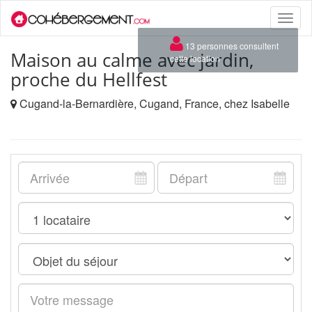
Toggle
naviga
×
13 personnes consultent
Maison au calme avec jardin,
cette location
proche du Hellfest
Cugand-la-Bernardière, Cugand, France, chez Isabelle