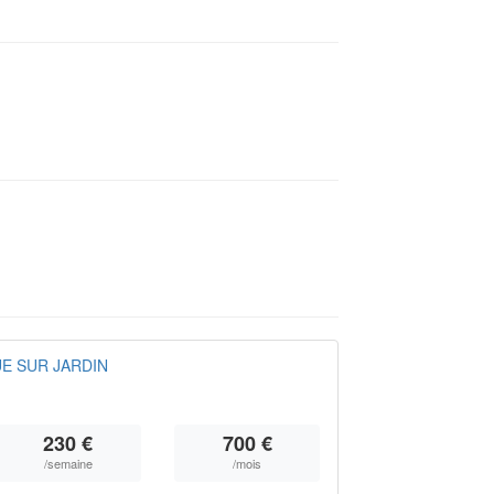
E SUR JARDIN
230 €
700 €
/semaine
/mois