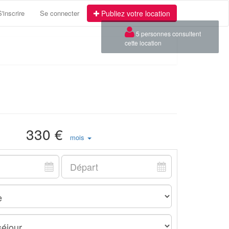
S'inscrire
Se connecter
Publiez votre location
×
5 personnes consultent
cette location
330 €
mois