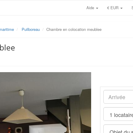
Aide
€ EUR
maritime
Puilboreau
Chambre en colocation meublee
blee