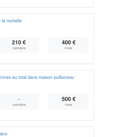
la rochelle
210 €
400 €
/semaine
/mois
mmes au total dans maison puilboreau
-
500 €
/semaine
/mois
ière