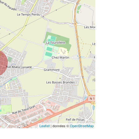
Leaflet
| données ©
OpenStreetMap