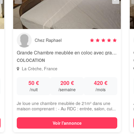
Chez Raphael
Grande Chambre meublée en coloc avec grand séjour, La Crèche Centre
COLOCATION
La Crèche, France
50 €
200 €
420 €
/nuit
/semaine
/mois
Je loue une chambre meublée de 21m² dans une
maison comprenant : - Au RDC : entrée, salon, cui...
Voir l'annonce