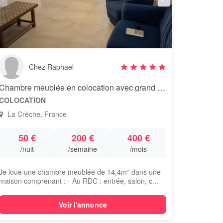
Chez Raphael
Chambre meublée en colocation avec grand séjour, La Crèche Centre
COLOCATION
La Crèche, France
50 €
200 €
400 €
/nuit
/semaine
/mois
Je loue une chambre meublée de 14,4m² dans une
maison comprenant : - Au RDC : entrée, salon, c...
Voir l'annonce