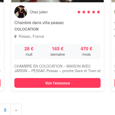
Chez julien
Chambre dans villa peassc
COLOCATION
Pessac, France
28 €
165 €
470 €
/nuit
/semaine
/mois
CHAMBRE EN COLOCATION – MAISON AVEC
t
JARDIN – PESSAC Pessac – proche Gare et Tram et
bus Dispo...
Voir l'annonce
8
»