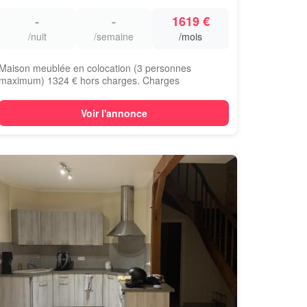
-
-
1619 €
/nuit
/semaine
/mois
Maison meublée en colocation (3 personnes
maximum) 1324 € hors charges. Charges
régularisables ...
Voir l'annonce