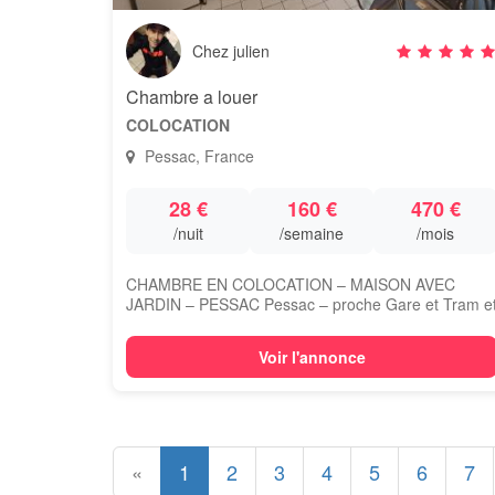
Chez julien
Chambre a louer
COLOCATION
Pessac, France
28 €
160 €
470 €
/nuit
/semaine
/mois
CHAMBRE EN COLOCATION – MAISON AVEC
JARDIN – PESSAC Pessac – proche Gare et Tram e
bus Dispo...
Voir l'annonce
«
1
2
3
4
5
6
7