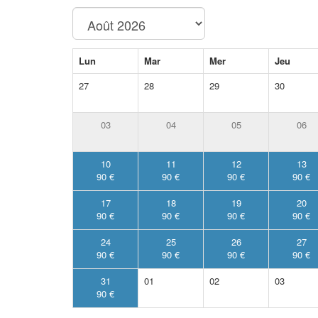
Lun
Mar
Mer
Jeu
27
28
29
30
03
04
05
06
10
11
12
13
90 €
90 €
90 €
90 €
17
18
19
20
90 €
90 €
90 €
90 €
24
25
26
27
90 €
90 €
90 €
90 €
31
01
02
03
90 €