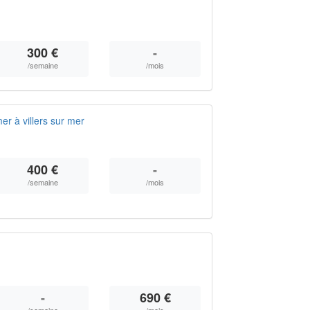
300 €
-
/semaine
/mois
r à villers sur mer
400 €
-
/semaine
/mois
-
690 €