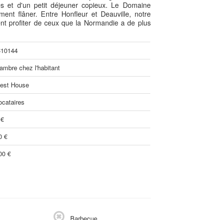
s et d'un petit déjeuner copieux. Le Domaine
ent flâner. Entre Honfleur et Deauville, notre
ent profiter de ceux que la Normandie a de plus
10144
ambre chez l'habitant
est House
ocataires
 €
0 €
00 €
Barbecue