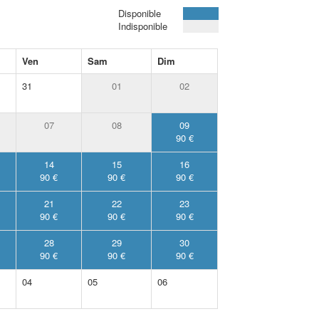
Disponible
Indisponible
Ven
Sam
Dim
31
01
02
07
08
09
90 €
14
15
16
90 €
90 €
90 €
21
22
23
90 €
90 €
90 €
28
29
30
90 €
90 €
90 €
04
05
06