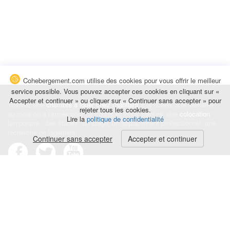
Cohebergement.com utilise des cookies pour vous offrir le meilleur
service possible. Vous pouvez accepter ces cookies en cliquant sur «
Accepter et continuer » ou cliquer sur « Continuer sans accepter » pour
Trouvez une
chambre à louer chez l'habitant
à la nuitée, à la semaine,
rejeter tous les cookies.
au mois ou à l'année pour de courts et longs séjours, une
colocation
Lire la
politique de confidentialité
temporaire : des études, un stage, un déplacement professionnel, une
recherche de logement.
Continuer sans accepter
Accepter et continuer
Événements
|
Blog
|
Avis et commentaires
|
Contact
Louez votre chambre
|
Trouvez un locataire
|
Déposez une alerte
Conditions générales
|
Politique de confidentialité
|
Politique de cookies
|
Mentions légales
© Cohebergement.com 2026