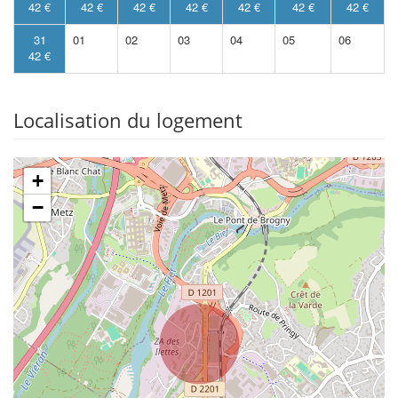
42 €
42 €
42 €
42 €
42 €
42 €
42 €
31
01
02
03
04
05
06
42 €
Localisation du logement
+
−