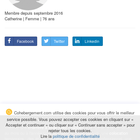
Membre depuis septembre 2016
Catherine | Femme | 76 ans
Facebook
Twitter
Linkedin
Cohebergement.com utilise des cookies pour vous offrir le meilleur
service possible. Vous pouvez accepter ces cookies en cliquant sur «
Accepter et continuer » ou cliquer sur « Continuer sans accepter » pour
Trouvez une
chambre à louer chez l'habitant
à la nuitée, à la semaine,
rejeter tous les cookies.
au mois ou à l'année pour de courts et longs séjours, une
colocation
Lire la
politique de confidentialité
temporaire : des études, un stage, un déplacement professionnel, une