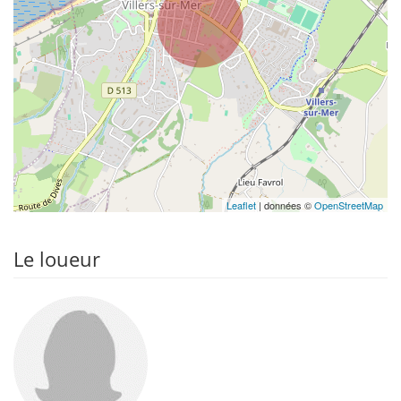
Leaflet
| données ©
OpenStreetMap
Le loueur