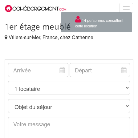
Toggle
naviga
×
14 personnes consultent
1er étage meublé
cette location
Villers-sur-Mer, France, chez Catherine