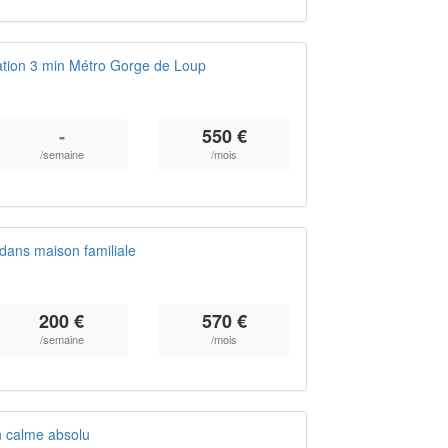
ation 3 min Métro Gorge de Loup
-
550 €
/semaine
/mois
dans maison familiale
200 €
570 €
/semaine
/mois
n calme absolu