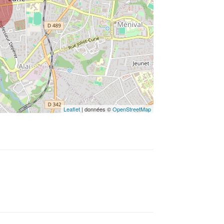
Leaflet
| données ©
OpenStreetMap