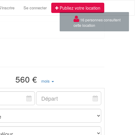
S'inscrire
Se connecter
Publiez votre location
×
16 personnes consultent
cette location
560 €
mois