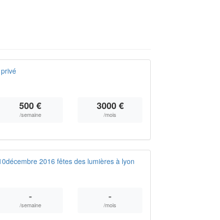
privé
500 €
3000 €
/semaine
/mois
10décembre 2016 fêtes des lumières à lyon
-
-
/semaine
/mois