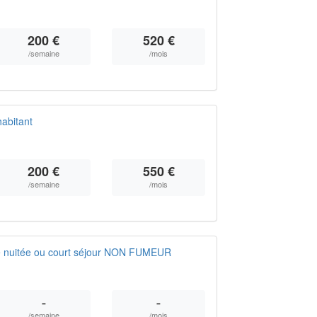
200 €
520 €
/semaine
/mois
abitant
200 €
550 €
/semaine
/mois
e nuitée ou court séjour NON FUMEUR
-
-
/semaine
/mois