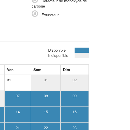
Détecteur de monoxyde de
carbone
Extincteur
Disponible
Indisponible
Ven
Sam
Dim
31
01
02
07
08
09
14
15
16
21
22
23