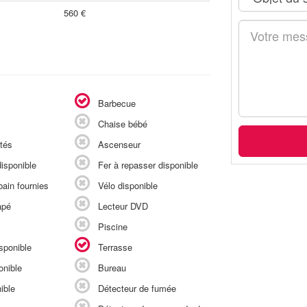
560 €
Barbecue
Chaise bébé
tés
Ascenseur
isponible
Fer à repasser disponible
ain fournies
Vélo disponible
apé
Lecteur DVD
Piscine
sponible
Terrasse
onible
Bureau
ible
Détecteur de fumée