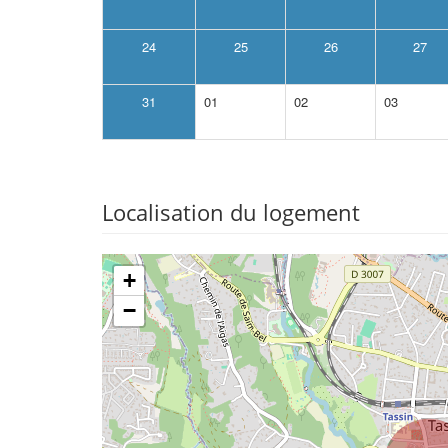
24
25
26
27
31
01
02
03
Localisation du logement
+
−