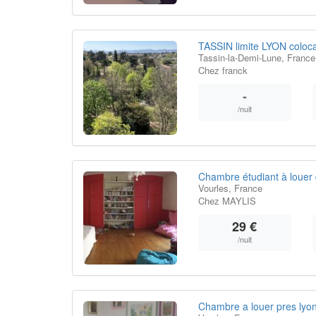
TASSIN limite LYON coloc
Tassin-la-Demi-Lune, France
Chez franck
-
/nuit
Chambre étudiant à louer 
Vourles, France
Chez MAYLIS
29 €
/nuit
Chambre a louer pres lyo