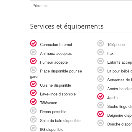
Prix/mois
Services et équipements
Connexion Internet
Téléphone
Animaux acceptés
Fax
Fumeur accepté
Enfants accep
Place disponible pour se
Lit pour bébé d
garer
Serviettes de b
Cuisine disponible
Accès handic
Lave-linge disponible
Jardin
Télévision
Sèche-linge di
Repas possible
Baignoire disp
Salle de bain disponible
Douche dispon
5G disponible