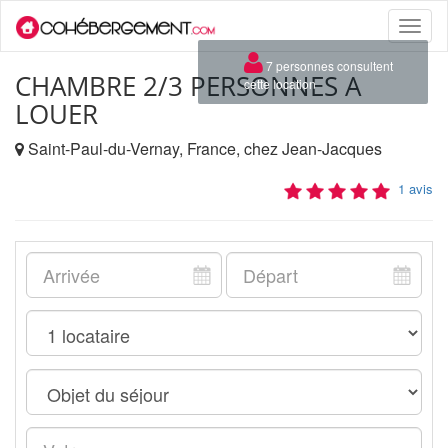
Toggle
naviga
×
7 personnes consultent
CHAMBRE 2/3 PERSONNES A
cette location
LOUER
Saint-Paul-du-Vernay, France, chez Jean-Jacques
1 avis