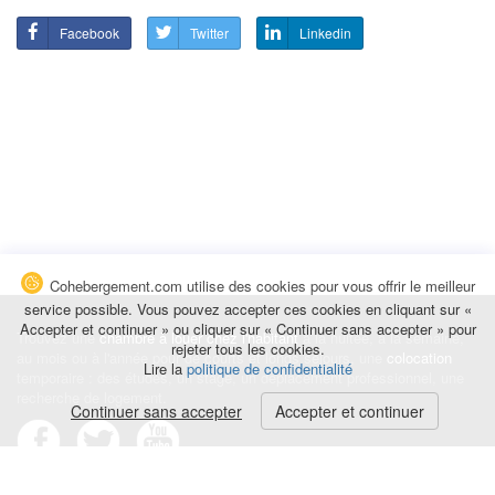
Facebook
Twitter
Linkedin
Cohebergement.com utilise des cookies pour vous offrir le meilleur
service possible. Vous pouvez accepter ces cookies en cliquant sur «
Accepter et continuer » ou cliquer sur « Continuer sans accepter » pour
Trouvez une
chambre à louer chez l'habitant
à la nuitée, à la semaine,
rejeter tous les cookies.
au mois ou à l'année pour de courts et longs séjours, une
colocation
Lire la
politique de confidentialité
temporaire : des études, un stage, un déplacement professionnel, une
recherche de logement.
Continuer sans accepter
Accepter et continuer
Événements
|
Blog
|
Avis et commentaires
|
Contact