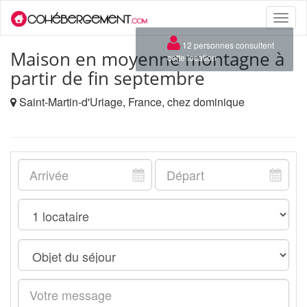
Toggle
naviga
×
12 personnes consultent
Maison en moyenne montagne à
cette location
partir de fin septembre
Saint-Martin-d'Uriage, France, chez dominique