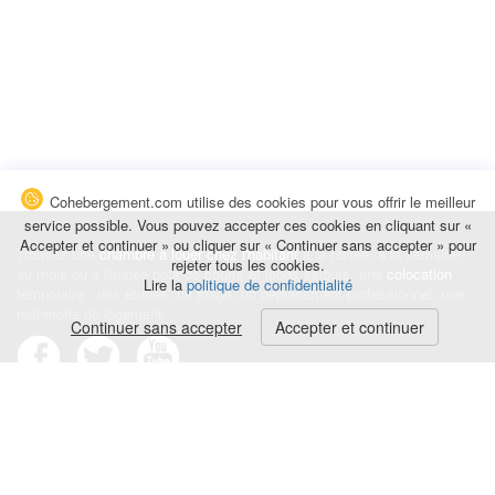
Cohebergement.com utilise des cookies pour vous offrir le meilleur
service possible. Vous pouvez accepter ces cookies en cliquant sur «
Accepter et continuer » ou cliquer sur « Continuer sans accepter » pour
Trouvez une
chambre à louer chez l'habitant
à la nuitée, à la semaine,
rejeter tous les cookies.
au mois ou à l'année pour de courts et longs séjours, une
colocation
Lire la
politique de confidentialité
temporaire : des études, un stage, un déplacement professionnel, une
recherche de logement.
Continuer sans accepter
Accepter et continuer
Événements
|
Blog
|
Avis et commentaires
|
Contact
Louez votre chambre
|
Trouvez un locataire
|
Déposez une alerte
Conditions générales
|
Politique de confidentialité
|
Politique de cookies
|
Mentions légales