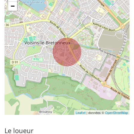
−
Leaflet
| données ©
OpenStreetMap
Le loueur