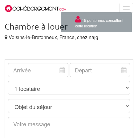
Toggle
naviga
×
15 personnes consultent
Chambre à louer
cette location
Voisins-le-Bretonneux, France, chez najg