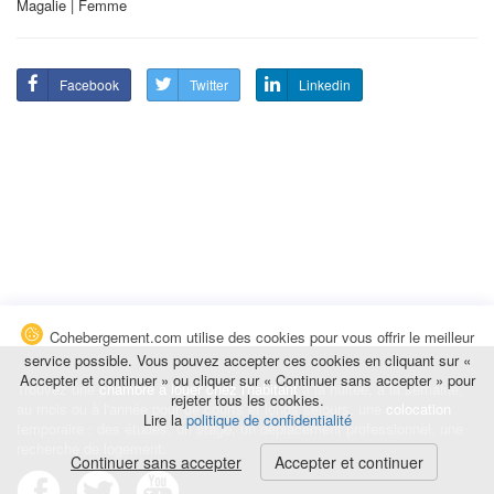
Magalie | Femme
Facebook
Twitter
Linkedin
Cohebergement.com utilise des cookies pour vous offrir le meilleur
service possible. Vous pouvez accepter ces cookies en cliquant sur «
Accepter et continuer » ou cliquer sur « Continuer sans accepter » pour
Trouvez une
chambre à louer chez l'habitant
à la nuitée, à la semaine,
rejeter tous les cookies.
au mois ou à l'année pour de courts et longs séjours, une
colocation
Lire la
politique de confidentialité
temporaire : des études, un stage, un déplacement professionnel, une
recherche de logement.
Continuer sans accepter
Accepter et continuer