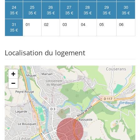
24
25
26
27
28
29
30
35 €
35 €
35 €
35 €
35 €
35 €
35 €
31
01
02
03
04
05
06
35 €
Localisation du logement
+
−