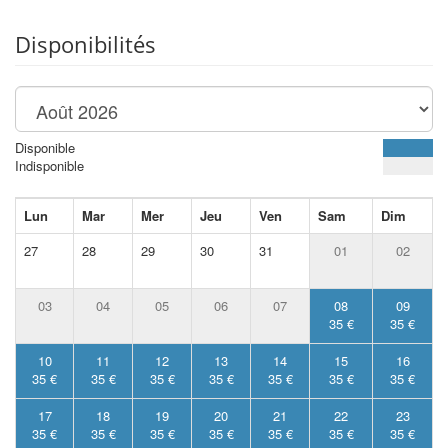
Disponibilités
Disponible
Indisponible
Lun
Mar
Mer
Jeu
Ven
Sam
Dim
27
28
29
30
31
01
02
03
04
05
06
07
08
09
35 €
35 €
10
11
12
13
14
15
16
35 €
35 €
35 €
35 €
35 €
35 €
35 €
17
18
19
20
21
22
23
35 €
35 €
35 €
35 €
35 €
35 €
35 €