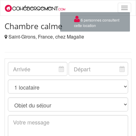
Toggle
naviga
×
6 personnes consultent
Chambre calme
cette location
Saint-Girons, France, chez Magalie