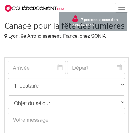
Toggle
naviga
×
17 personnes consultent
Canapé pour la fête des lumières
cette location
Lyon, 9e Arrondissement, France, chez SONIA