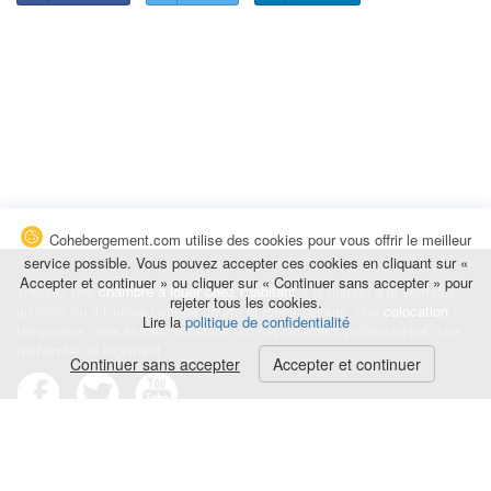
Cohebergement.com utilise des cookies pour vous offrir le meilleur
service possible. Vous pouvez accepter ces cookies en cliquant sur «
Accepter et continuer » ou cliquer sur « Continuer sans accepter » pour
Trouvez une
chambre à louer chez l'habitant
à la nuitée, à la semaine,
rejeter tous les cookies.
au mois ou à l'année pour de courts et longs séjours, une
colocation
Lire la
politique de confidentialité
temporaire : des études, un stage, un déplacement professionnel, une
recherche de logement.
Continuer sans accepter
Accepter et continuer
Événements
|
Blog
|
Avis et commentaires
|
Contact
Louez votre chambre
|
Trouvez un locataire
|
Déposez une alerte