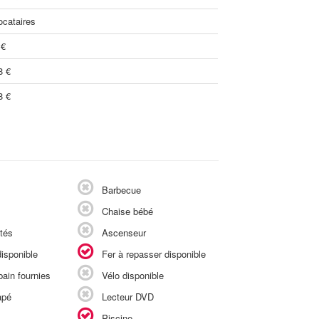
ocataires
 €
8 €
8 €
Barbecue
Chaise bébé
tés
Ascenseur
isponible
Fer à repasser disponible
ain fournies
Vélo disponible
apé
Lecteur DVD
Piscine