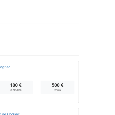
Cognac
180 €
500 €
/semaine
/mois
r de Cognac