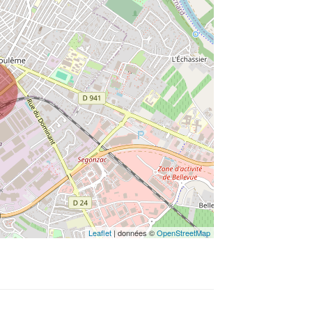
Leaflet
| données ©
OpenStreetMap