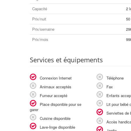
Capacité
2 l
Prix/nuit
50
Prix/semaine
29
Prix/mois
99
Services et équipements
Connexion Internet
Téléphone
Animaux acceptés
Fax
Fumeur accepté
Enfants accep
Place disponible pour se
Lit pour bébé d
garer
Serviettes de b
Cuisine disponible
Accès handic
Lave-linge disponible
Jardin