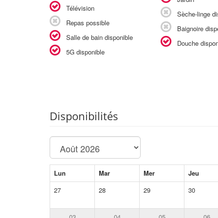
Télévision
Sèche-linge di
Repas possible
Baignoire disp
Salle de bain disponible
Douche dispon
5G disponible
Disponibilités
Lun
Mar
Mer
Jeu
27
28
29
30
03
04
05
06