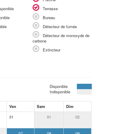
sponible
Terrasse
onible
Bureau
ible
Détecteur de fumée
Détecteur de monoxyde de
carbone
Extincteur
Disponible
Indisponible
Ven
Sam
Dim
31
01
02
07
08
09