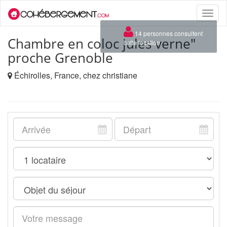
Toggle
naviga
×
14 personnes consultent
Chambre en coloc jules verne"
cette location
proche Grenoble
Échirolles, France, chez christiane