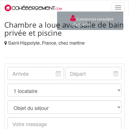
Toggle
naviga
×
5 personnes consultent
Chambre a loue avec salle de bain
cette location
privée et piscine
Saint-Hippolyte, France, chez martine