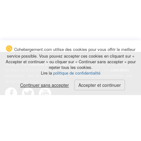
Cohebergement.com utilise des cookies pour vous offrir le meilleur
service possible. Vous pouvez accepter ces cookies en cliquant sur «
Accepter et continuer » ou cliquer sur « Continuer sans accepter » pour
Trouvez une
chambre à louer chez l'habitant
à la nuitée, à la semaine,
rejeter tous les cookies.
au mois ou à l'année pour de courts et longs séjours, une
colocation
Lire la
politique de confidentialité
temporaire : des études, un stage, un déplacement professionnel, une
recherche de logement.
Continuer sans accepter
Accepter et continuer
Événements
|
Blog
|
Avis et commentaires
|
Contact
Louez votre chambre
|
Trouvez un locataire
|
Déposez une alerte
Conditions générales
|
Politique de confidentialité
|
Politique de cookies
|
Mentions légales
© Cohebergement.com 2026