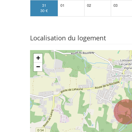
31
01
02
03
30 €
Localisation du logement
+
−