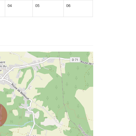
04
05
06