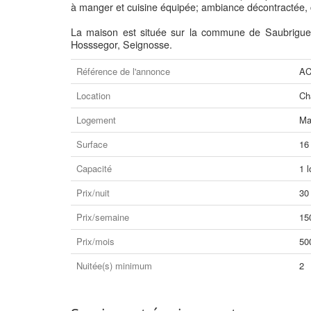
à manger et cuisine équipée; ambiance décontractée,
La maison est située sur la commune de Saubrigue
Hosssegor, Seignosse.
Référence de l'annonce
AC
Location
Ch
Logement
Ma
Surface
16
Capacité
1 l
Prix/nuit
30
Prix/semaine
15
Prix/mois
50
Nuitée(s) minimum
2