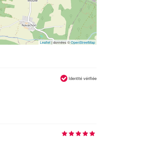
Leaflet
| données ©
OpenStreetMap
Identité vérifiée