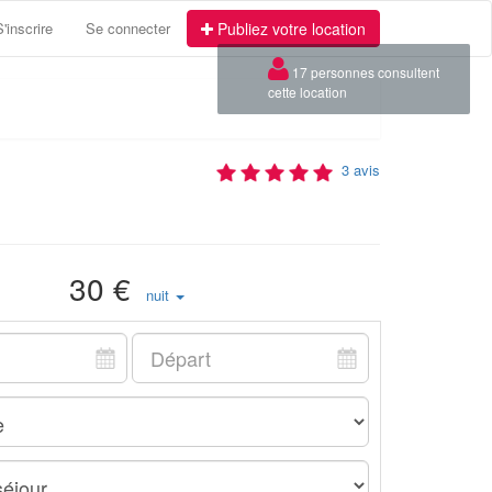
S'inscrire
Se connecter
Publiez votre location
×
17 personnes consultent
cette location
3 avis
30 €
nuit