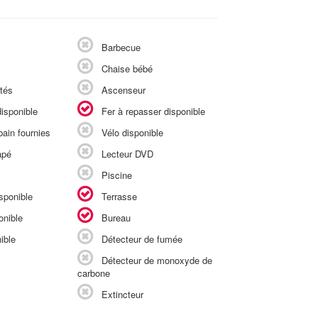
Barbecue
Chaise bébé
tés
Ascenseur
isponible
Fer à repasser disponible
ain fournies
Vélo disponible
apé
Lecteur DVD
Piscine
sponible
Terrasse
onible
Bureau
ible
Détecteur de fumée
Détecteur de monoxyde de
carbone
Extincteur