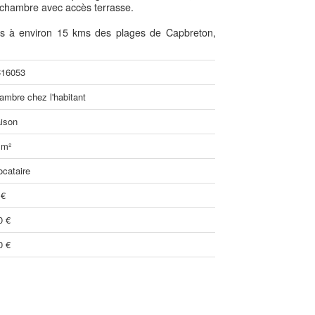
 chambre avec accès terrasse.
s à environ 15 kms des plages de Capbreton,
16053
ambre chez l'habitant
ison
 m²
ocataire
 €
0 €
0 €