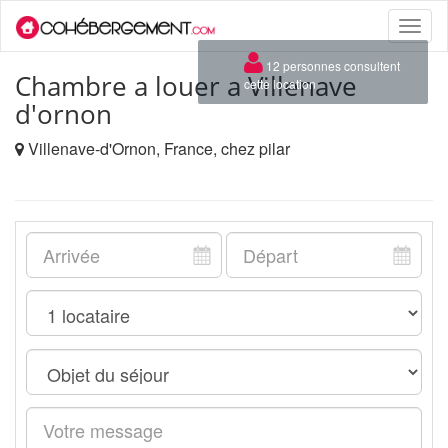
Toggle
naviga
×
12 personnes consultent
Chambre a louer a Villenave
cette location
d'ornon
Villenave-d'Ornon, France, chez pilar