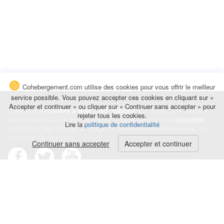
Cohebergement.com utilise des cookies pour vous offrir le meilleur
service possible. Vous pouvez accepter ces cookies en cliquant sur «
Accepter et continuer » ou cliquer sur « Continuer sans accepter » pour
Trouvez une
chambre à louer chez l'habitant
à la nuitée, à la semaine,
rejeter tous les cookies.
au mois ou à l'année pour de courts et longs séjours, une
colocation
Lire la
politique de confidentialité
temporaire : des études, un stage, un déplacement professionnel, une
recherche de logement.
Continuer sans accepter
Accepter et continuer
Événements
|
Blog
|
Avis et commentaires
|
Contact
Louez votre chambre
|
Trouvez un locataire
|
Déposez une alerte
Conditions générales
|
Politique de confidentialité
|
Politique de cookies
|
Mentions légales