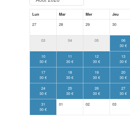
Lun
Mar
Mer
Jeu
27
28
29
30
03
04
05
06
30 €
10
11
12
13
30 €
30 €
30 €
30 €
17
18
19
20
30 €
30 €
30 €
30 €
24
25
26
27
30 €
30 €
30 €
30 €
31
01
02
03
30 €