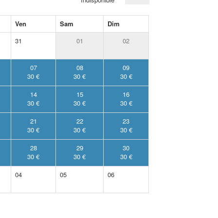
Ven
Sam
Dim
31
01
02
07
08
09
30 €
30 €
30 €
14
15
16
30 €
30 €
30 €
21
22
23
30 €
30 €
30 €
28
29
30
30 €
30 €
30 €
04
05
06