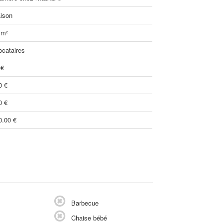
ison
 m²
ocataires
 €
0 €
0 €
0.00 €
Barbecue
Chaise bébé