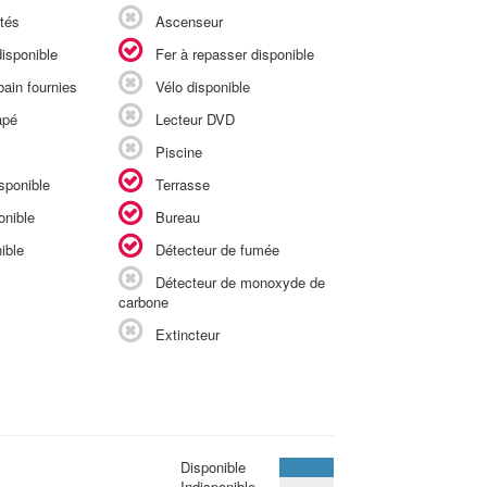
tés
Ascenseur
isponible
Fer à repasser disponible
ain fournies
Vélo disponible
apé
Lecteur DVD
Piscine
sponible
Terrasse
onible
Bureau
ible
Détecteur de fumée
Détecteur de monoxyde de
carbone
Extincteur
Disponible
Indisponible