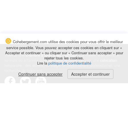
Cohebergement.com utilise des cookies pour vous offrir le meilleur
service possible. Vous pouvez accepter ces cookies en cliquant sur «
Accepter et continuer » ou cliquer sur « Continuer sans accepter » pour
Trouvez une
chambre à louer chez l'habitant
à la nuitée, à la semaine,
rejeter tous les cookies.
au mois ou à l'année pour de courts et longs séjours, une
colocation
Lire la
politique de confidentialité
temporaire : des études, un stage, un déplacement professionnel, une
recherche de logement.
Continuer sans accepter
Accepter et continuer
Événements
|
Blog
|
Avis et commentaires
|
Contact
Louez votre chambre
|
Trouvez un locataire
|
Déposez une alerte
Conditions générales
|
Politique de confidentialité
|
Politique de cookies
|
Mentions légales
© Cohebergement.com 2026