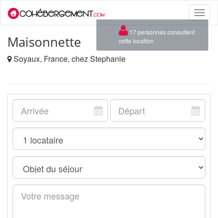
Toggle
naviga
×
17 personnes consultent
Maisonnette
cette location
Soyaux, France, chez Stephanie