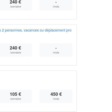
240 €
-
/semaine
/mois
ou 2 personnes, vacances ou déplacement pro
240 €
-
/semaine
/mois
105 €
450 €
/semaine
/mois