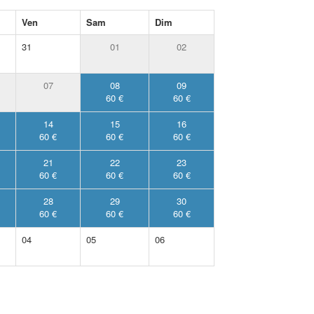
Ven
Sam
Dim
31
01
02
07
08
09
60 €
60 €
14
15
16
60 €
60 €
60 €
21
22
23
60 €
60 €
60 €
28
29
30
60 €
60 €
60 €
04
05
06