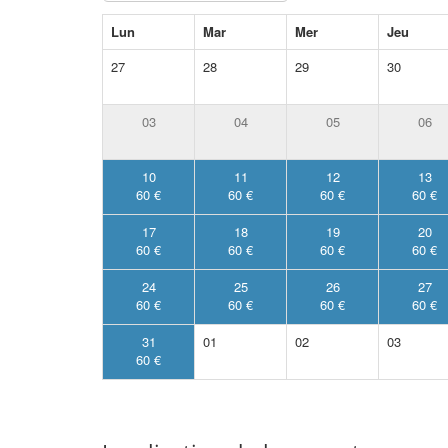
Lun
Mar
Mer
Jeu
27
28
29
30
03
04
05
06
10
11
12
13
60 €
60 €
60 €
60 €
17
18
19
20
60 €
60 €
60 €
60 €
24
25
26
27
60 €
60 €
60 €
60 €
31
01
02
03
60 €