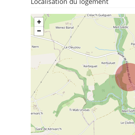
Localisation du logement
+
−