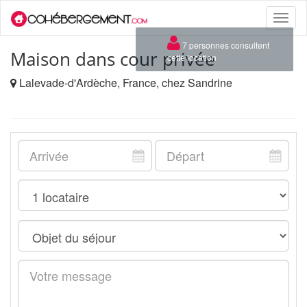
Toggle
naviga
×
7 personnes consultent
Maison dans cour privée
cette location
Lalevade-d'Ardèche, France, chez Sandrine