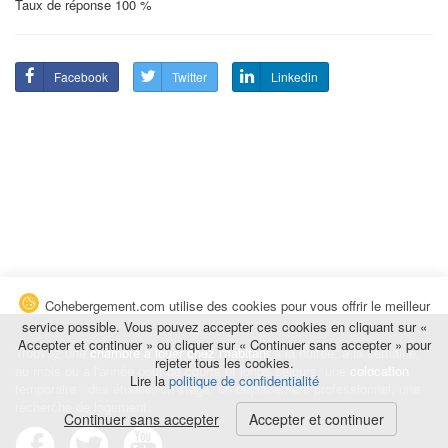
Taux de réponse 100 %
Facebook
Twitter
Linkedin
Cohebergement.com utilise des cookies pour vous offrir le meilleur
service possible. Vous pouvez accepter ces cookies en cliquant sur «
Accepter et continuer » ou cliquer sur « Continuer sans accepter » pour
Trouvez une
chambre à louer chez l'habitant
à la nuitée, à la semaine,
rejeter tous les cookies.
au mois ou à l'année pour de courts et longs séjours, une
colocation
Lire la
politique de confidentialité
temporaire : des études, un stage, un déplacement professionnel, une
recherche de logement.
Continuer sans accepter
Accepter et continuer