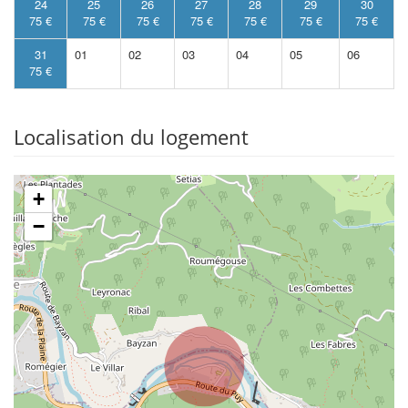
24
25
26
27
28
29
30
75 €
75 €
75 €
75 €
75 €
75 €
75 €
31
01
02
03
04
05
06
75 €
Localisation du logement
+
−