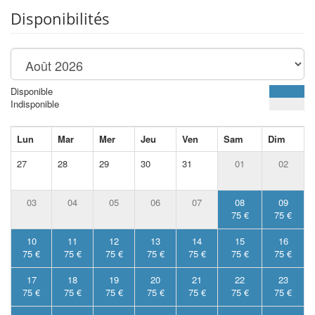
Disponibilités
Disponible
Indisponible
Lun
Mar
Mer
Jeu
Ven
Sam
Dim
27
28
29
30
31
01
02
03
04
05
06
07
08
09
75 €
75 €
10
11
12
13
14
15
16
75 €
75 €
75 €
75 €
75 €
75 €
75 €
17
18
19
20
21
22
23
75 €
75 €
75 €
75 €
75 €
75 €
75 €