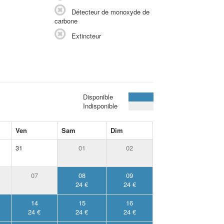
Détecteur de monoxyde de
carbone
Extincteur
Disponible
Indisponible
Ven
Sam
Dim
31
01
02
07
08
09
24 €
24 €
14
15
16
24 €
24 €
24 €