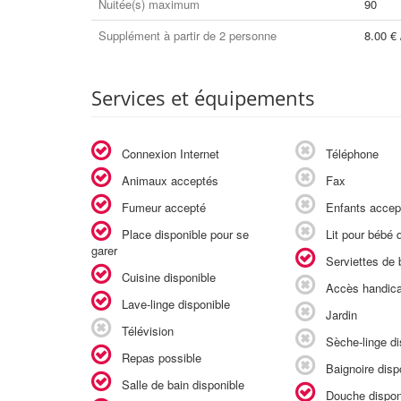
Nuitée(s) maximum
90
Supplément à partir de 2 personne
8.00 € 
Services et équipements
Connexion Internet
Téléphone
Animaux acceptés
Fax
Fumeur accepté
Enfants accep
Place disponible pour se
Lit pour bébé d
garer
Serviettes de b
Cuisine disponible
Accès handic
Lave-linge disponible
Jardin
Télévision
Sèche-linge di
Repas possible
Baignoire disp
Salle de bain disponible
Douche dispon