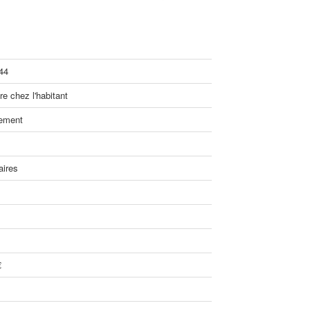
44
e chez l'habitant
ement
aires
€