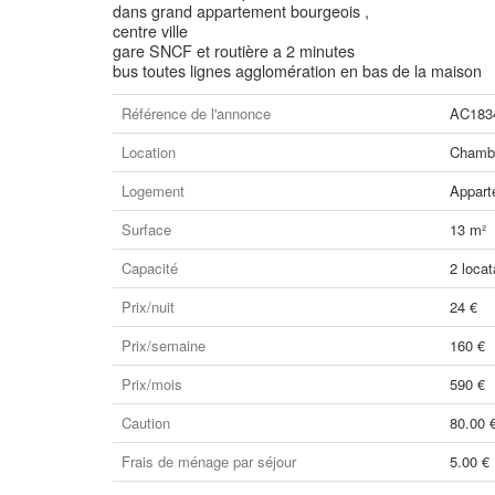
dans grand appartement bourgeois ,
centre ville
gare SNCF et routière a 2 minutes
bus toutes lignes agglomération en bas de la maison
Référence de l'annonce
AC183
Location
Chambr
Logement
Appart
Surface
13 m²
Capacité
2 locat
Prix/nuit
24 €
Prix/semaine
160 €
Prix/mois
590 €
Caution
80.00 
Frais de ménage par séjour
5.00 €