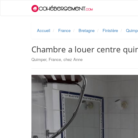
Accueil
France
Bretagne
Finistère
Quimp
Chambre a louer centre qui
Quimper, France, chez Anne