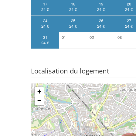
17
18
19
20
24 €
24 €
24 €
24 €
24
25
26
27
24 €
24 €
24 €
24 €
31
01
02
03
24 €
Localisation du logement
+
−