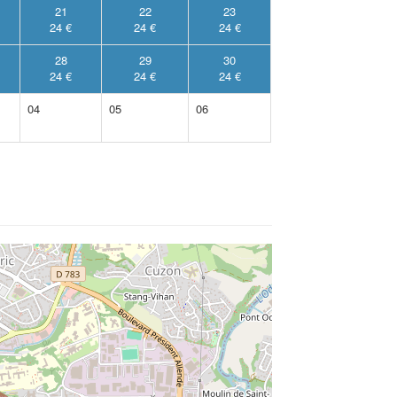
21
22
23
24 €
24 €
24 €
28
29
30
24 €
24 €
24 €
04
05
06