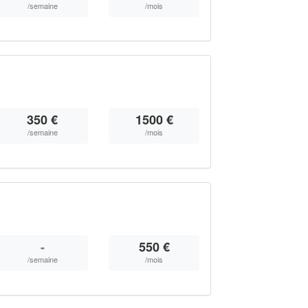
/semaine
/mois
350 €
1500 €
/semaine
/mois
-
550 €
/semaine
/mois