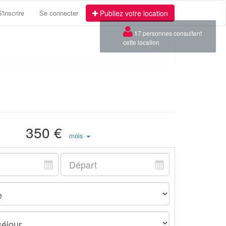
S'inscrire
Se connecter
Publiez votre location
×
17 personnes consultent
cette location
350 €
mois