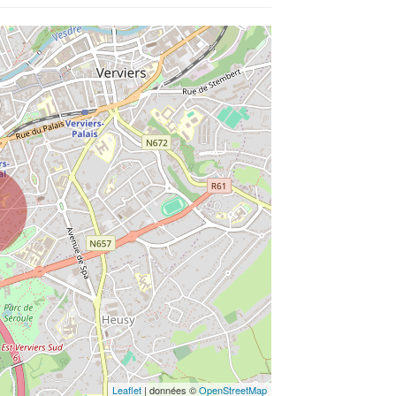
Leaflet
| données ©
OpenStreetMap