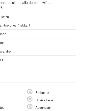
: cuisine, salle de bain, wifi ....
s.
19479
ambre chez l'habitant
ison
 m²
ocataire
0 €
Barbecue
Chaise bébé
tés
Ascenseur