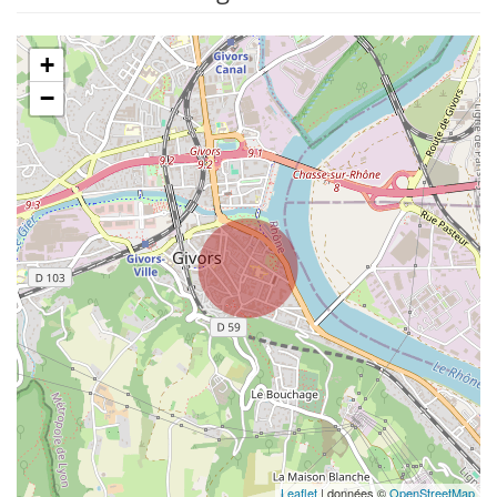
+
−
Leaflet
| données ©
OpenStreetMap