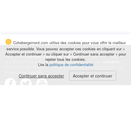
Cohebergement.com utilise des cookies pour vous offrir le meilleur
service possible. Vous pouvez accepter ces cookies en cliquant sur «
Accepter et continuer » ou cliquer sur « Continuer sans accepter » pour
Trouvez une
chambre à louer chez l'habitant
à la nuitée, à la semaine,
rejeter tous les cookies.
au mois ou à l'année pour de courts et longs séjours, une
colocation
Lire la
politique de confidentialité
temporaire : des études, un stage, un déplacement professionnel, une
recherche de logement.
Continuer sans accepter
Accepter et continuer
Événements
|
Blog
|
Avis et commentaires
|
Contact
Louez votre chambre
|
Trouvez un locataire
|
Déposez une alerte
Conditions générales
|
Politique de confidentialité
|
Politique de cookies
|
Mentions légales
© Cohebergement.com 2026