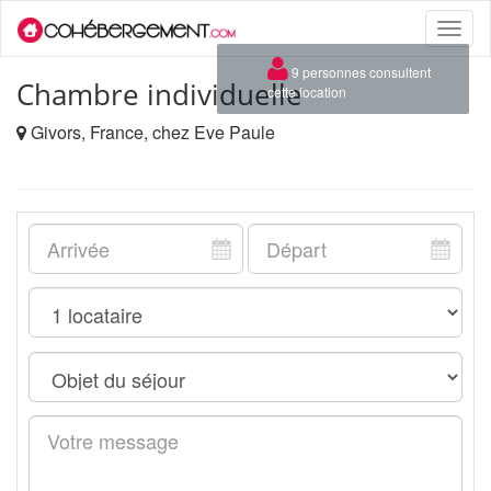
Toggle
naviga
×
9 personnes consultent
Chambre individuelle
cette location
Givors, France, chez Eve Paule