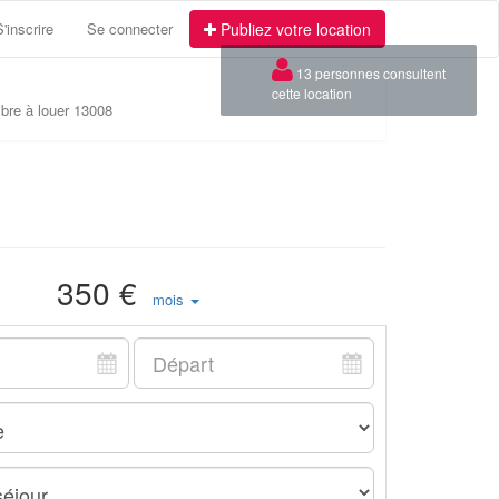
S'inscrire
Se connecter
Publiez votre location
×
13 personnes consultent
cette location
re à louer 13008
350 €
mois