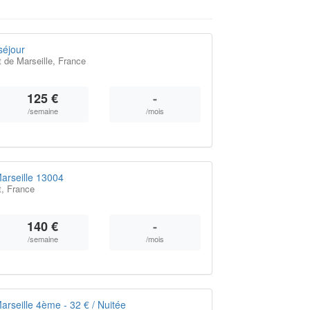
séjour
 de Marseille, France
125 €
-
/semaine
/mois
arseille 13004
t, France
140 €
-
/semaine
/mois
arseille 4ème - 32 € / Nuitée