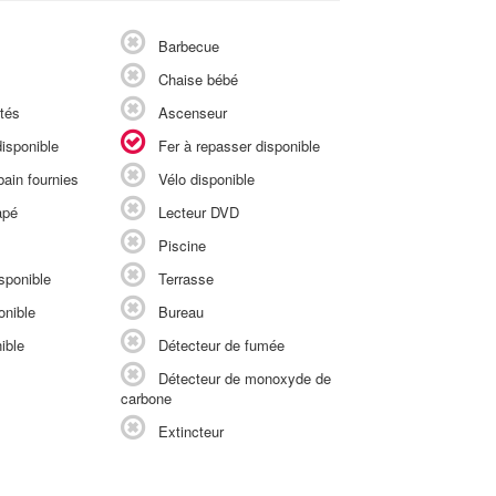
Barbecue
Chaise bébé
tés
Ascenseur
isponible
Fer à repasser disponible
ain fournies
Vélo disponible
apé
Lecteur DVD
Piscine
sponible
Terrasse
onible
Bureau
ible
Détecteur de fumée
Détecteur de monoxyde de
carbone
Extincteur