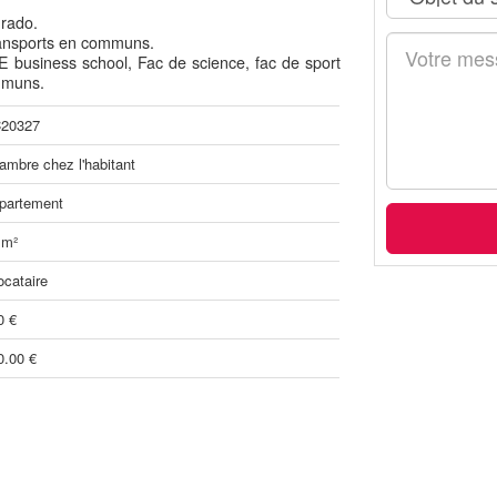
Prado.
transports en communs.
 business school, Fac de science, fac de sport
ommuns.
20327
ambre chez l'habitant
partement
 m²
ocataire
0 €
0.00 €