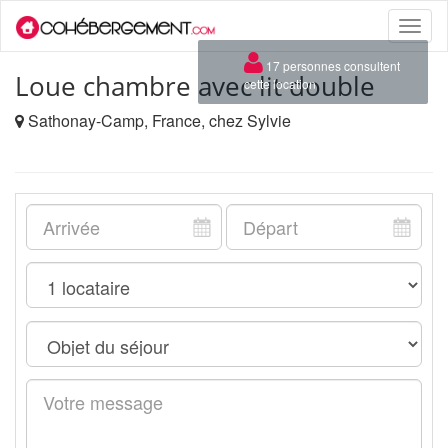
Toggle
naviga
×
17 personnes consultent
Loue chambre avec lit double
cette location
Sathonay-Camp, France, chez Sylvie