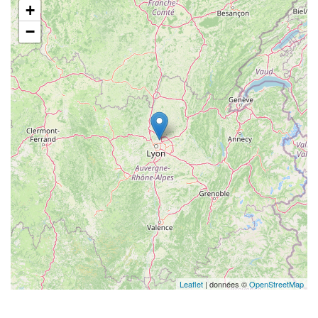
+
−
Leaflet
| données ©
OpenStreetMap