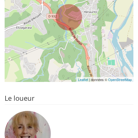
Leaflet
| données ©
OpenStreetMap
Le loueur