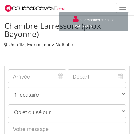
Toggle
naviga
×
8 personnes consultent
Chambre Larressore (prox
cette location
Bayonne)
Ustaritz, France, chez Nathalie