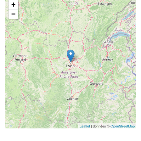
+
−
Leaflet
| données ©
OpenStreetMap