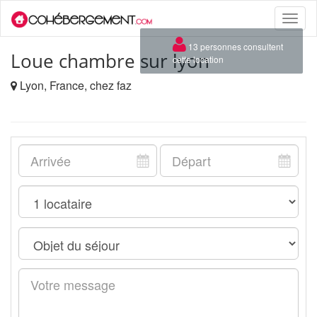
Toggle
naviga
×
13 personnes consultent
Loue chambre sur lyon
cette location
Lyon, France, chez faz