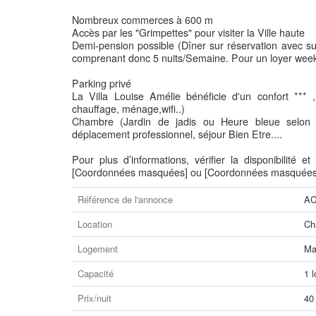
Nombreux commerces à 600 m
Accès par les "Grimpettes" pour visiter la Ville haute
Demi-pension possible (Dîner sur réservation avec sup
comprenant donc 5 nuits/Semaine. Pour un loyer week 
Parking privé
La Villa Louise Amélie bénéficie d'un confort *** ,
chauffage, ménage,wifi..)
Chambre (Jardin de jadis ou Heure bleue selon dis
déplacement professionnel, séjour Bien Etre....
Pour plus d’informations, vérifier la disponibilité e
[Coordonnées masquées] ou [Coordonnées masquées
Référence de l'annonce
AC
Location
Ch
Logement
Ma
Capacité
1 l
Prix/nuit
40