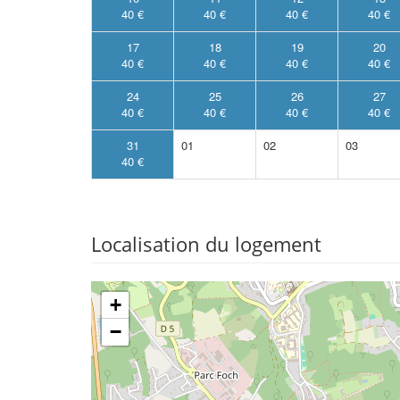
40 €
40 €
40 €
40 €
17
18
19
20
40 €
40 €
40 €
40 €
24
25
26
27
40 €
40 €
40 €
40 €
31
01
02
03
40 €
Localisation du logement
+
−