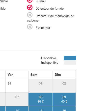
onible
Bureau
ible
Détecteur de fumée
Détecteur de monoxyde de
carbone
Extincteur
Disponible
Indisponible
Ven
Sam
Dim
31
01
02
07
08
09
40 €
40 €
14
15
16