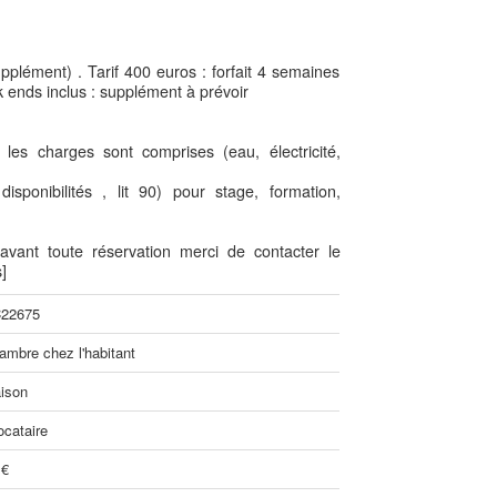
plément) . Tarif 400 euros : forfait 4 semaines
ends inclus : supplément à prévoir
 les charges sont comprises (eau, électricité,
ponibilités , lit 90) pour stage, formation,
t avant toute réservation merci de contacter le
]
22675
ambre chez l'habitant
ison
ocataire
 €