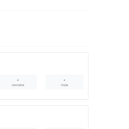
-
-
/semaine
/mois