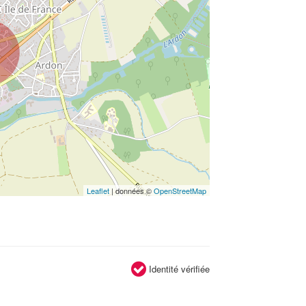
Leaflet
| données ©
OpenStreetMap
Identité vérifiée