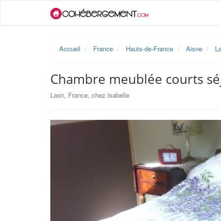
Accueil
France
Hauts-de-France
Aisne
L
Chambre meublée courts sé
Laon, France, chez isabelle