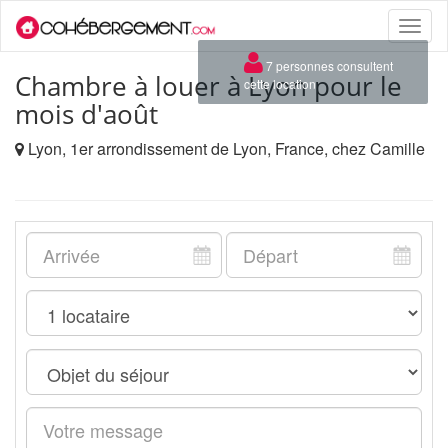
Toggle
naviga
×
7 personnes consultent
Chambre à louer à Lyon pour le
cette location
mois d'août
Lyon, 1er arrondissement de Lyon, France, chez Camille