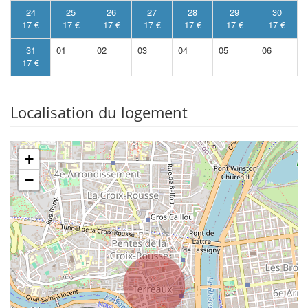
24
25
26
27
28
29
30
17 €
17 €
17 €
17 €
17 €
17 €
17 €
31
01
02
03
04
05
06
17 €
Localisation du logement
+
−