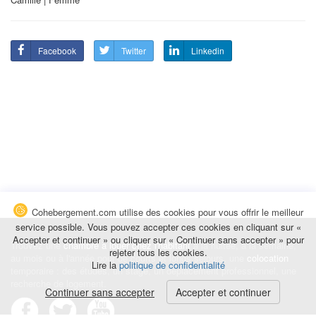
Facebook
Twitter
Linkedin
Cohebergement.com utilise des cookies pour vous offrir le meilleur
service possible. Vous pouvez accepter ces cookies en cliquant sur «
Accepter et continuer » ou cliquer sur « Continuer sans accepter » pour
Trouvez une
chambre à louer chez l'habitant
à la nuitée, à la semaine,
rejeter tous les cookies.
au mois ou à l'année pour de courts et longs séjours, une
colocation
Lire la
politique de confidentialité
temporaire : des études, un stage, un déplacement professionnel, une
recherche de logement.
Continuer sans accepter
Accepter et continuer