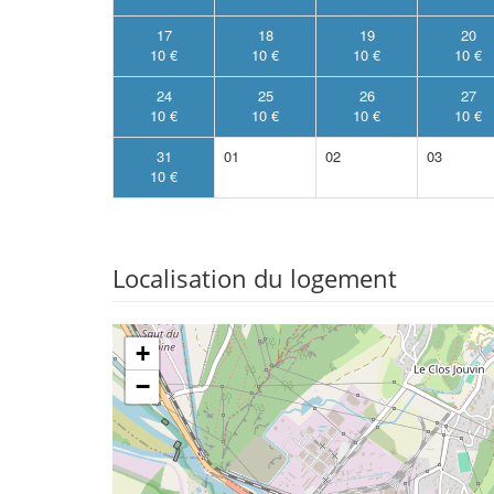
17
18
19
20
10 €
10 €
10 €
10 €
24
25
26
27
10 €
10 €
10 €
10 €
31
01
02
03
10 €
Localisation du logement
+
−