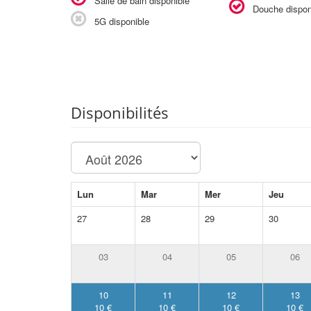
Salle de bain disponible
Douche dispon
5G disponible
Disponibilités
Lun
Mar
Mer
Jeu
27
28
29
30
03
04
05
06
10
11
12
13
10 €
10 €
10 €
10 €