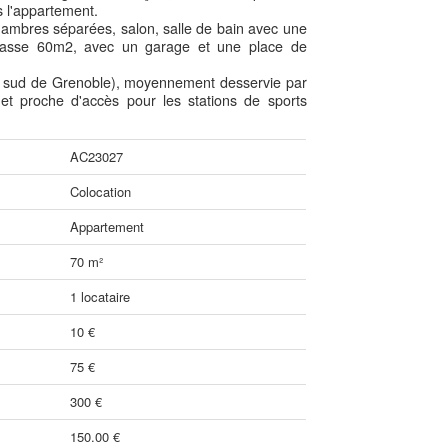
ns l'appartement.
hambres séparées, salon, salle de bain avec une
errasse 60m2, avec un garage et une place de
u sud de Grenoble), moyennement desservie par
t proche d'accès pour les stations de sports
AC23027
Colocation
Appartement
70 m²
1 locataire
10 €
75 €
300 €
150.00 €