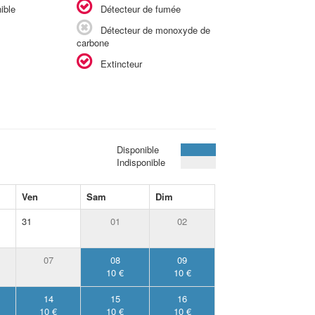
ible
Détecteur de fumée
Détecteur de monoxyde de
carbone
Extincteur
Disponible
Indisponible
Ven
Sam
Dim
31
01
02
07
08
09
10 €
10 €
14
15
16
10 €
10 €
10 €