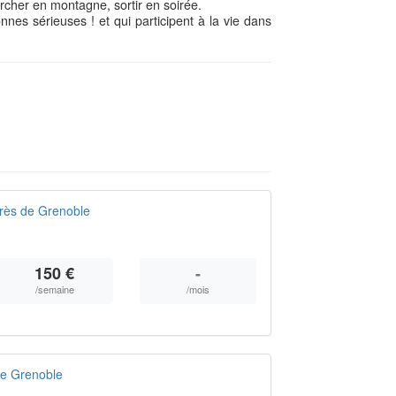
archer en montagne, sortir en soirée.
nnes sérieuses ! et qui participent à la vie dans
près de Grenoble
150 €
-
/semaine
/mois
de Grenoble