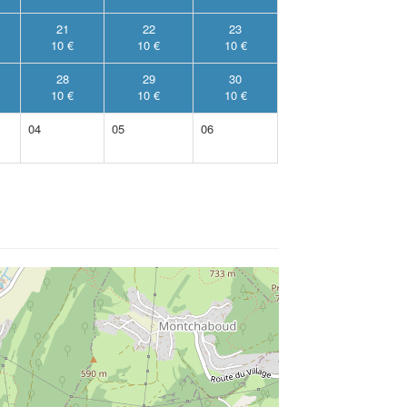
21
22
23
10 €
10 €
10 €
28
29
30
10 €
10 €
10 €
04
05
06