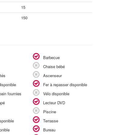
15
150
Barbecue
Chaise bébé
tés
Ascenseur
isponible
Fer à repasser disponible
ain fournies
Vélo disponible
apé
Lecteur DVD
Piscine
sponible
Terrasse
onible
Bureau