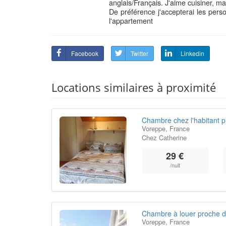
anglais/Français. J'aime cuisiner, m
De préférence j'accepterai les perso
l'appartement
Facebook
Twitter
Linkedin
Locations similaires à proximité
Chambre chez l'habitant 
Voreppe, France
Chez Catherine
29 €
/nuit
Chambre à louer proche 
Voreppe, France