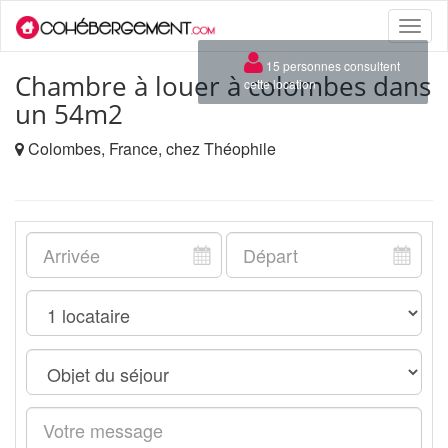
Toggle
naviga
×
15 personnes consultent
Chambre à louer à colombes dans
cette location
un 54m2
Colombes, France, chez Théophile