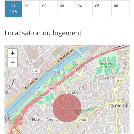
31
01
02
03
04
05
06
40 €
Localisation du logement
+
−