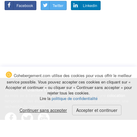
Facebook
Twitter
Linkedin
Cohebergement.com utilise des cookies pour vous offrir le meilleur
service possible. Vous pouvez accepter ces cookies en cliquant sur «
Accepter et continuer » ou cliquer sur « Continuer sans accepter » pour
Trouvez une
chambre à louer chez l'habitant
à la nuitée, à la semaine,
rejeter tous les cookies.
au mois ou à l'année pour de courts et longs séjours, une
colocation
Lire la
politique de confidentialité
temporaire : des études, un stage, un déplacement professionnel, une
recherche de logement.
Continuer sans accepter
Accepter et continuer
Événements
|
Blog
|
Avis et commentaires
|
Contact