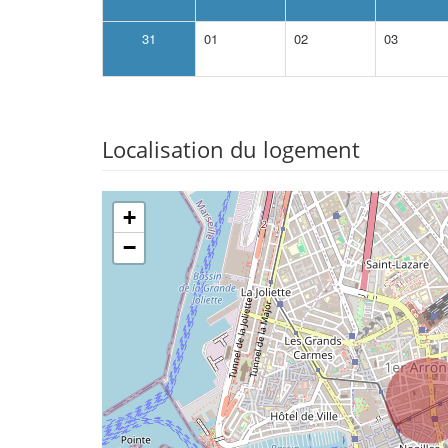
31
01
02
03
Localisation du logement
+
−