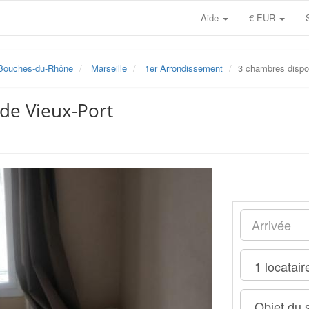
Aide
€ EUR
Bouches-du-Rhône
Marseille
1er Arrondissement
3 chambres dispon
de Vieux-Port