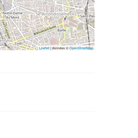
Leaflet
| données ©
OpenStreetMap