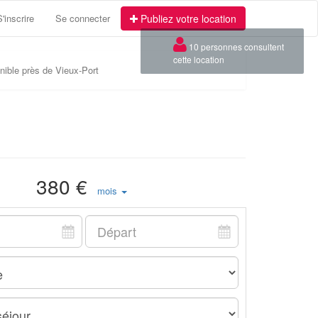
S'inscrire
Se connecter
Publiez votre location
×
10 personnes consultent
cette location
ible près de Vieux-Port
380 €
mois