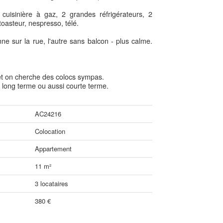
, cuisinière à gaz, 2 grandes réfrigérateurs, 2
toasteur, nespresso, télé.
 sur la rue, l'autre sans balcon - plus calme.
 et on cherche des colocs sympas.
e long terme ou aussi courte terme.
AC24216
Colocation
Appartement
11 m²
3 locataires
380 €