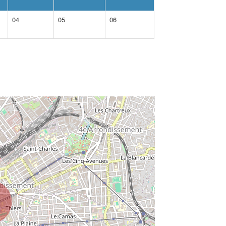
04
05
06