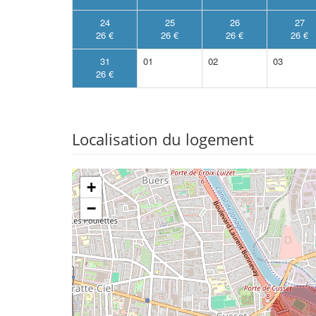
24
25
26
27
26 €
26 €
26 €
26 €
31
01
02
03
26 €
Localisation du logement
+
−