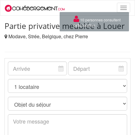
Toggle
naviga
×
10 personnes consultent
Partie privative meublée à Louer
cette location
Modave, Strée, Belgique, chez Pierre