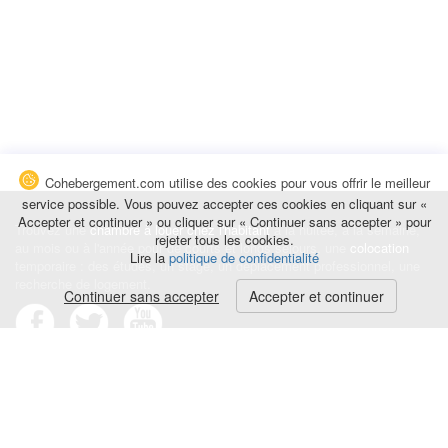
Cohebergement.com utilise des cookies pour vous offrir le meilleur
service possible. Vous pouvez accepter ces cookies en cliquant sur «
Accepter et continuer » ou cliquer sur « Continuer sans accepter » pour
Trouvez une
chambre à louer chez l'habitant
à la nuitée, à la semaine,
rejeter tous les cookies.
au mois ou à l'année pour de courts et longs séjours, une
colocation
Lire la
politique de confidentialité
temporaire : des études, un stage, un déplacement professionnel, une
recherche de logement.
Continuer sans accepter
Accepter et continuer
Événements
|
Blog
|
Avis et commentaires
|
Contact
Louez votre chambre
|
Trouvez un locataire
|
Déposez une alerte
Conditions générales
|
Politique de confidentialité
|
Politique de cookies
|
Mentions légales