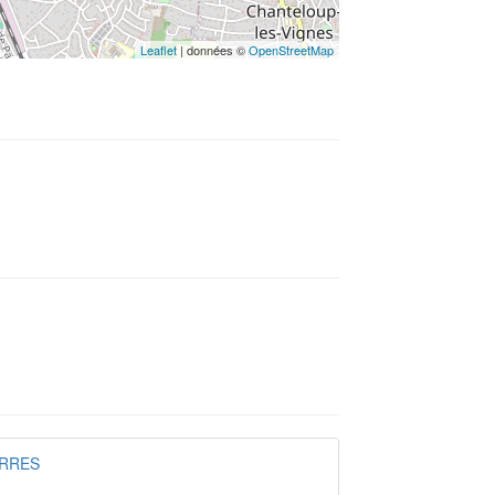
Leaflet
| données ©
OpenStreetMap
ERRES