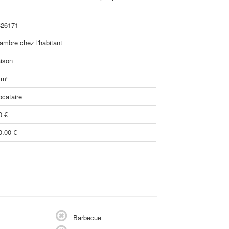
26171
ambre chez l'habitant
ison
 m²
ocataire
0 €
0.00 €
Barbecue