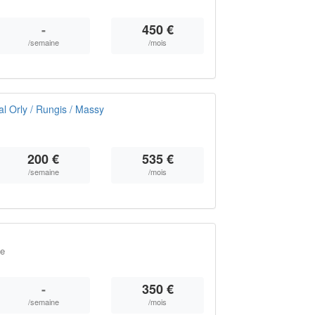
-
450 €
/semaine
/mois
l Orly / Rungis / Massy
200 €
535 €
/semaine
/mois
ce
-
350 €
/semaine
/mois