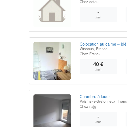
Chez catou
-
/nuit
Colocation au calme – Idéa
Wissous, France
Chez Franck
40 €
/nuit
Chambre à louer
Voisins-le-Bretonneux, Fran
Chez najg
-
/nuit