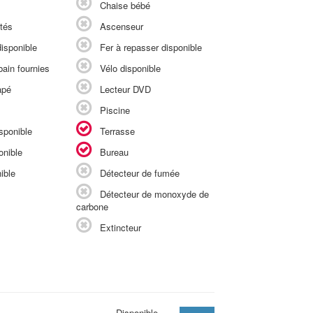
Chaise bébé
tés
Ascenseur
isponible
Fer à repasser disponible
ain fournies
Vélo disponible
apé
Lecteur DVD
Piscine
sponible
Terrasse
onible
Bureau
ible
Détecteur de fumée
Détecteur de monoxyde de
carbone
Extincteur
Disponible