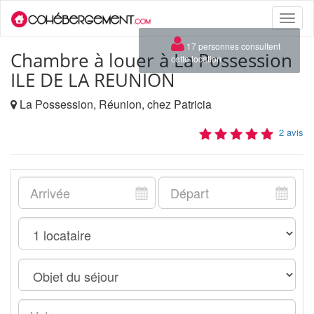
Toggle
naviga
Chambre à louer à La Possession
ILE DE LA REUNION
La Possession, Réunion, chez Patricia
2 avis