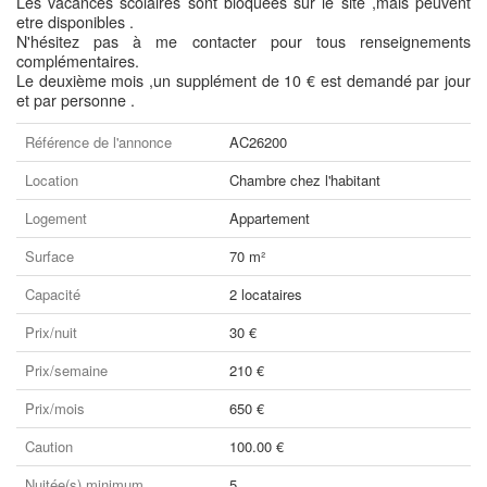
Les vacances scolaires sont bloquées sur le site ,mais peuvent
etre disponibles .
N'hésitez pas à me contacter pour tous renseignements
complémentaires.
Le deuxième mois ,un supplément de 10 € est demandé par jour
et par personne .
Référence de l'annonce
AC26200
Location
Chambre chez l'habitant
Logement
Appartement
Surface
70 m²
Capacité
2 locataires
Prix/nuit
30 €
Prix/semaine
210 €
Prix/mois
650 €
Caution
100.00 €
Nuitée(s) minimum
5