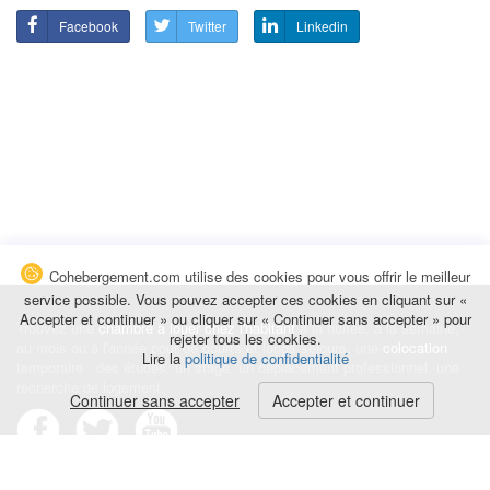
Facebook
Twitter
Linkedin
Cohebergement.com utilise des cookies pour vous offrir le meilleur
service possible. Vous pouvez accepter ces cookies en cliquant sur «
Accepter et continuer » ou cliquer sur « Continuer sans accepter » pour
Trouvez une
chambre à louer chez l'habitant
à la nuitée, à la semaine,
rejeter tous les cookies.
au mois ou à l'année pour de courts et longs séjours, une
colocation
Lire la
politique de confidentialité
temporaire : des études, un stage, un déplacement professionnel, une
recherche de logement.
Continuer sans accepter
Accepter et continuer
Événements
|
Blog
|
Avis et commentaires
|
Contact