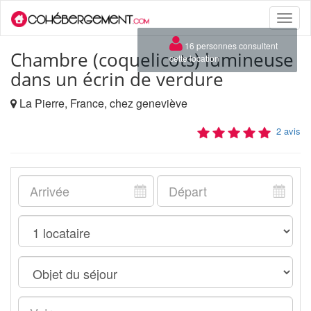
Toggle
naviga
×
16 personnes consultent
Chambre (coquelicots) lumineuse
cette location
dans un écrin de verdure
La Pierre, France, chez geneviève
2 avis