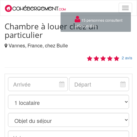
Toggle
naviga
×
15 personnes consultent
Chambre à louer chez un
cette location
particulier
Vannes, France, chez Bulle
2 avis