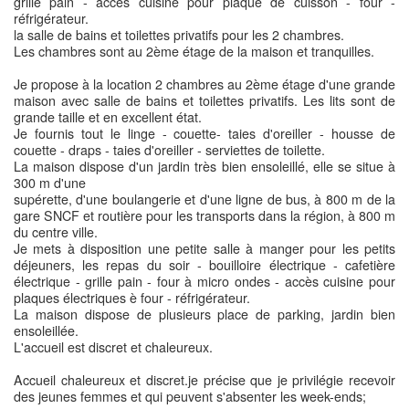
grille pain - accès cuisine pour plaque de cuisson - four -
réfrigérateur.
la salle de bains et toilettes privatifs pour les 2 chambres.
Les chambres sont au 2ème étage de la maison et tranquilles.
Je propose à la location 2 chambres au 2ème étage d'une grande
maison avec salle de bains et toilettes privatifs. Les lits sont de
grande taille et en excellent état.
Je fournis tout le linge - couette- taies d'oreiller - housse de
couette - draps - taies d'oreiller - serviettes de toilette.
La maison dispose d'un jardin très bien ensoleillé, elle se situe à
300 m d'une
supérette, d'une boulangerie et d'une ligne de bus, à 800 m de la
gare SNCF et routière pour les transports dans la région, à 800 m
du centre ville.
Je mets à disposition une petite salle à manger pour les petits
déjeuners, les repas du soir - bouilloire électrique - cafetière
électrique - grille pain - four à micro ondes - accès cuisine pour
plaques électriques è four - réfrigérateur.
La maison dispose de plusieurs place de parking, jardin bien
ensoleillée.
L'accueil est discret et chaleureux.
Accueil chaleureux et discret.je précise que je privilégie recevoir
des jeunes femmes et qui peuvent s'absenter les week-ends;