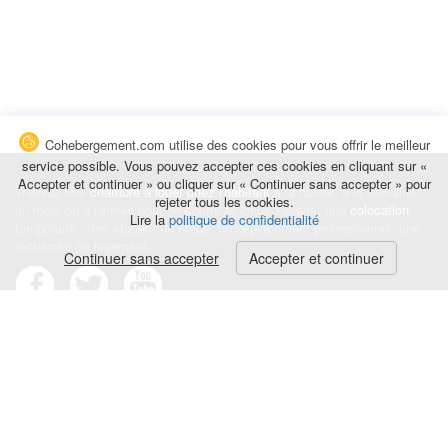
Cohebergement.com utilise des cookies pour vous offrir le meilleur
service possible. Vous pouvez accepter ces cookies en cliquant sur «
Accepter et continuer » ou cliquer sur « Continuer sans accepter » pour
Trouvez une
chambre à louer chez l'habitant
à la nuitée, à la semaine,
rejeter tous les cookies.
au mois ou à l'année pour de courts et longs séjours, une
colocation
Lire la
politique de confidentialité
temporaire : des études, un stage, un déplacement professionnel, une
recherche de logement.
Continuer sans accepter
Accepter et continuer
Événements
|
Blog
|
Avis et commentaires
|
Contact
Louez votre chambre
|
Trouvez un locataire
|
Déposez une alerte
Conditions générales
|
Politique de confidentialité
|
Politique de cookies
|
Mentions légales
© Cohebergement.com 2026