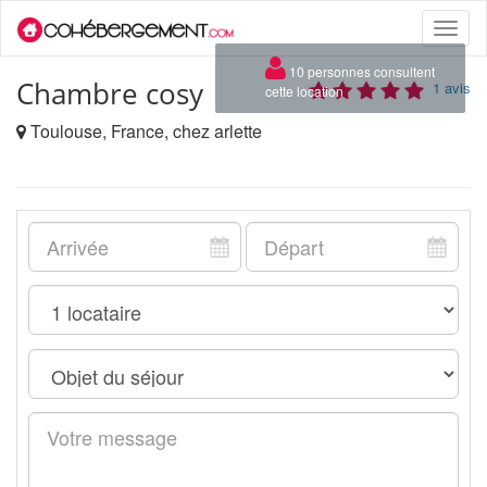
Toggle
naviga
×
10 personnes consultent
Chambre cosy
1 avis
cette location
Toulouse, France, chez arlette