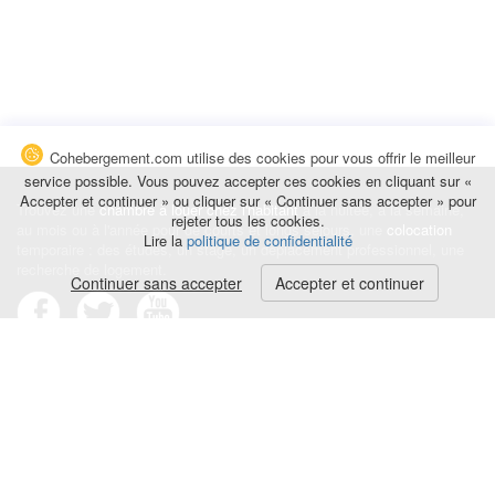
Cohebergement.com utilise des cookies pour vous offrir le meilleur
service possible. Vous pouvez accepter ces cookies en cliquant sur «
Accepter et continuer » ou cliquer sur « Continuer sans accepter » pour
Trouvez une
chambre à louer chez l'habitant
à la nuitée, à la semaine,
rejeter tous les cookies.
au mois ou à l'année pour de courts et longs séjours, une
colocation
Lire la
politique de confidentialité
temporaire : des études, un stage, un déplacement professionnel, une
recherche de logement.
Continuer sans accepter
Accepter et continuer
Événements
|
Blog
|
Avis et commentaires
|
Contact
Louez votre chambre
|
Trouvez un locataire
|
Déposez une alerte
Conditions générales
|
Politique de confidentialité
|
Politique de cookies
|
Mentions légales
© Cohebergement.com 2026