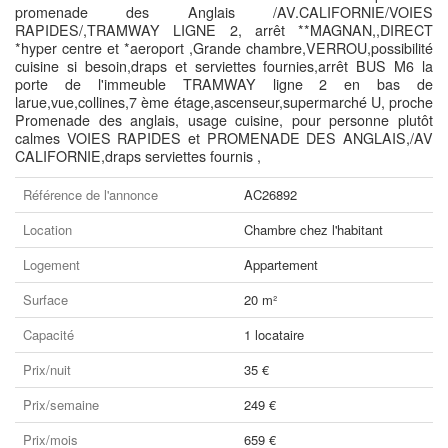
promenade des Anglais /AV.CALIFORNIE/VOIES
RAPIDES/,TRAMWAY LIGNE 2, arrêt **MAGNAN,,DIRECT
*hyper centre et *aeroport ,Grande chambre,VERROU,possibilité
cuisine si besoin,draps et serviettes fournies,arrêt BUS M6 la
porte de l'immeuble TRAMWAY ligne 2 en bas de
larue,vue,collines,7 ème étage,ascenseur,supermarché U, proche
Promenade des anglais, usage cuisine, pour personne plutôt
calmes VOIES RAPIDES et PROMENADE DES ANGLAIS,/AV
CALIFORNIE,draps serviettes fournis ,
Référence de l'annonce
AC26892
Location
Chambre chez l'habitant
Logement
Appartement
Surface
20 m²
Capacité
1 locataire
Prix/nuit
35 €
Prix/semaine
249 €
Prix/mois
659 €