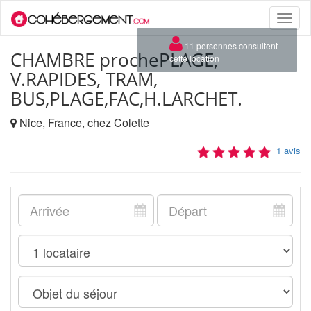
Toggle
naviga
×
11 personnes consultent
CHAMBRE prochePLAGE,
cette location
V.RAPIDES, TRAM,
BUS,PLAGE,FAC,H.LARCHET.
Nice, France, chez Colette
1 avis