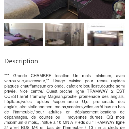
Description
*** Grande CHAMBRE location Un mois minimum, avec
verrou,vue,/ascenseur,** Usage cuisine pour repas rapides
plaques chauffantes,micro onde, cafetiere,bouilloire,douche semi
privée, Nice centre/ Ouest,,proche ligne TRAMWAY 2 EST
OUEST,arrêt tramway Magnan,proche promenade des anglais,
hôpitaux,/voies rapides /supermarché U,et promenade des
anglais,,aire stationnement motos,scooters,vélos,arrêt bus en bas
de l'immeuble,*pour adultes en déplacement,locations de
dépannages, de courtes ou , moyennes durees, QQ mois
/maximum 6 mois,, ,*situé a 10 MN A Pieds du *TRAMWAY ligne
2/ arret BUS M6 en bas de l'immeuble / 10 mn a pieds de