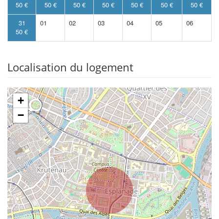
50 €
50 €
50 €
50 €
50 €
50 €
50 €
31
01
02
03
04
05
06
50 €
Localisation du logement
+
−