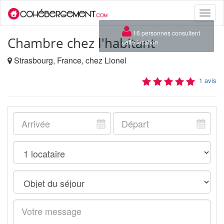
Toggle
naviga
×
16 personnes consultent
Chambre chez l'habitant
cette location
Strasbourg, France, chez Lionel
1 avis