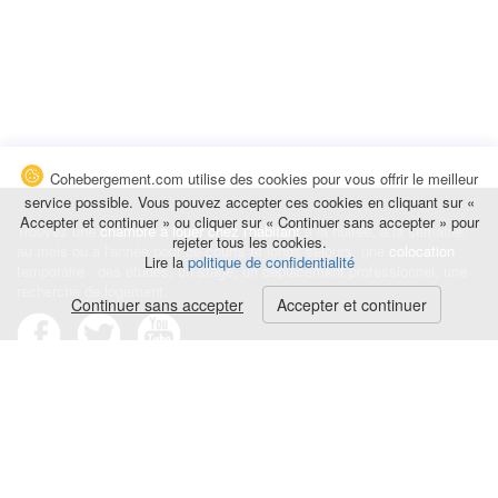
Cohebergement.com utilise des cookies pour vous offrir le meilleur
service possible. Vous pouvez accepter ces cookies en cliquant sur «
Accepter et continuer » ou cliquer sur « Continuer sans accepter » pour
Trouvez une
chambre à louer chez l'habitant
à la nuitée, à la semaine,
rejeter tous les cookies.
au mois ou à l'année pour de courts et longs séjours, une
colocation
Lire la
politique de confidentialité
temporaire : des études, un stage, un déplacement professionnel, une
recherche de logement.
Continuer sans accepter
Accepter et continuer
Événements
|
Blog
|
Avis et commentaires
|
Contact
Louez votre chambre
|
Trouvez un locataire
|
Déposez une alerte
Conditions générales
|
Politique de confidentialité
|
Politique de cookies
|
Mentions légales
© Cohebergement.com 2026